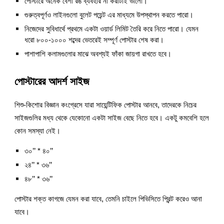
পোস্টারে অনেক বেশী রঙ ব্যবহার না করাটাই ভালো।
গুরুত্বপূর্ণও লাইনগুলো বুলেট পয়েন্ট এর মাধ্যমে উপস্থাপন করতে পারো।
নিজেদের সুবিধার্থে প্রথমে একটা ওয়ার্ড লিমিট তৈরি করে নিতে পারো। যেমন 
ধরো ৮০০-১০০০ শব্দের ভেতরেই সম্পূর্ণ পোস্টার শেষ করা।
পাশাপাশি কলামগুলোর মাঝে অবশ্যই ফাঁকা জায়গা রাখতে হবে।
পোস্টারের আদর্শ সাইজ
শিশু-কিশোর বিজ্ঞান কংগ্রেসে যারা সায়েন্টিফিক পোস্টার আনবে, তাদেরকে নিচের 
সাইজগুলির মধ্য থেকে যেকোনো একটা সাইজ বেছে নিতে হবে। একটু কমবেশি হলে 
কোন সমস্যা নেই।
৩০’’ * ৪০’’
২৪’’ * ৩৬’’
৪৮’’ * ৩৬’’
পোস্টার শক্ত কাগজে যেমন করা যাবে, তেমনি চাইলে পিভিসিতে প্রিন্ট করেও আনা 
যাবে।