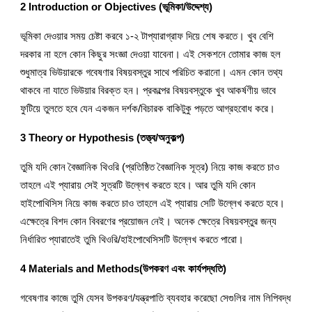
2 Introduction or Objectives (ভূমিকা/উদ্দেশ্য)
ভূমিকা দেওয়ার সময় চেষ্টা করবে ১-২ টাপ্যারাগ্রাফ দিয়ে শেষ করতে। খুব বেশি 
দরকার না হলে কোন কিছুর সংজ্ঞা দেওয়া যাবেনা। এই সেকশনে তোমার কাজ হল 
শুধুমাত্র ভিউয়ারকে গবেষণার বিষয়বস্তুর সাথে পরিচিত করানো। এমন কোন তথ্য 
থাকবে না যাতে ভিউয়ার বিরক্ত হন। প্রকল্পের বিষয়বস্তুকে খুব আকর্ষণীয় ভাবে 
ফুটিয়ে তুলতে হবে যেন একজন দর্শক/বিচারক বাকিটুকু পড়তে আগ্রহবোধ করে।
3 Theory or Hypothesis (তত্ত্ব/অনুকল্প)
তুমি যদি কোন বৈজ্ঞানিক থিওরি (প্রতিষ্ঠিত বৈজ্ঞানিক সূত্র) নিয়ে কাজ করতে চাও 
তাহলে এই প্যারায় সেই সূত্রটি উল্লেখ করতে হবে। আর তুমি যদি কোন 
হাইপোথিসিস নিয়ে কাজ করতে চাও তাহলে এই প্যারায় সেটি উল্লেখ করতে হবে। 
এক্ষেত্রে বিশদ কোন বিবরণের প্রয়োজন নেই। অনেক ক্ষেত্রে বিষয়বস্তুর জন্য 
নির্ধারিত প্যারাতেই তুমি থিওরি/হাইপোথেসিসটি উল্লেখ করতে পারো।
4 Materials and Methods(উপকরণ এবং কার্যপদ্ধতি)
গবেষণার কাজে তুমি যেসব উপকরণ/যন্ত্রপাতি ব্যবহার করেছো সেগুলির নাম লিপিবদ্ধ 