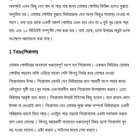
অবশ্যই এমন কিছু যেন বাদ না পড়ে যার জন্য তোমার পোস্টার কিঞ্চিৎ হলেও বুঝতে 
অসুবিধা হয়। তোমার পোস্টার বুঝতে ভিউয়ারকে যেন অন্য কিছুর সাহায্য নেওয়া না 
লাগে। বলা হয়ে থাকে একটি আদর্শ পোস্টার এমন হবে যেন তা ৬ ফুট দূর থেকে পড়া 
যায় এবং ১০ মিনিটেই সম্পূর্ণটা শেষ করা যায়। যাই হোক, চলো উপরের পয়েন্ট গুলো 
সংক্ষেপে আলোচনা করা যাক।
1 Title(শিরোনাম)
তোমার পোস্টারের অন্যতম গুরুত্বপূর্ণ অংশ হল শিরোনাম। একজন ভিউয়ার তোমার 
পোস্টার পড়বেন নাকি এড়িয়ে যাবেন সেটা কিন্তু নির্ভর করে তোমার দেওয়া 
শিরোনামের উপর। শিরোনাম দেখেই যেন ভিউয়ারের মনে পরবর্তী অংশ পড়ার জন্য 
কৌতূহল সৃষ্টি হয়।খুব সহজ এবংসাবলীল ভাবে শিরোনাম উপস্থাপন করবে। এতে 
ভিউয়ার আকৃষ্ট হতে বাধ্য। শিরোনাম উদ্ভট টাইপের কিছু হবেনা। মনে রাখবে কোন 
উপমা না দেওয়াই ভাল। শিরোনাম যেন তোমার পুরো কাজ সম্পর্কে ভিউয়ারকে একটি 
পরিষ্কার ধারণা দিতে পারে। এতটুক পড়ে হয়তো শিরোনামের একটা দফারফা করবে 
বলে ভেবে ফেলেছ। কিন্তু আরেকটি অত্যন্ত গুরুত্বপূর্ণ বিষয় হলো শিরোনাম খুব 
বড় হওয়া যাবেনা। চেষ্টা করবে ২ লাইনের মধ্যে শেষ করতে।