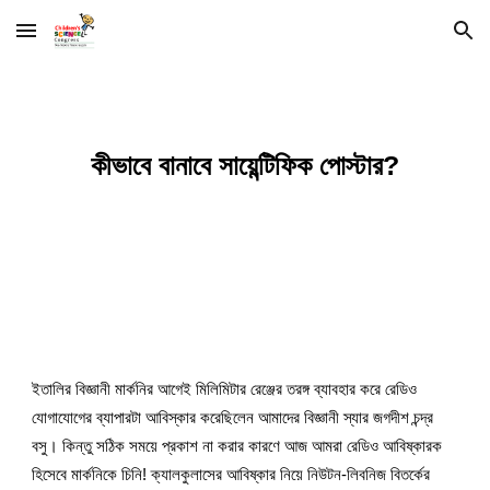
Skip to main content
Skip to navigation
কীভাবে বানাবে সায়েন্টিফিক পোস্টার?
ইতালির বিজ্ঞানী মার্কনির আগেই মিলিমিটার রেঞ্জের তরঙ্গ ব্যাবহার করে রেডিও 
যোগাযোগের ব্যাপারটা আবিস্কার করেছিলেন আমাদের বিজ্ঞানী স্যার জগদীশ চন্দ্র 
বসু। কিন্তু সঠিক সময়ে প্রকাশ না করার কারণে আজ আমরা রেডিও আবিষ্কারক 
হিসেবে মার্কনিকে চিনি! ক্যালকুলাসের আবিষ্কার নিয়ে নিউটন-লিবনিজ বিতর্কের 